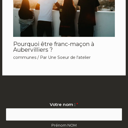
Pourquoi être franc-maçon à
Aubervilliers ?
communes
/ Par
Une Soeur de l'atelier
Votre nom :
*
Prénom NOM