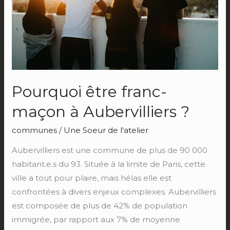
Aubervilliers
?
Pourquoi être franc-
maçon à Aubervilliers ?
communes
/
Une Soeur de l'atelier
Aubervilliers est une commune de plus de 90 000
habitant.e.s du 93. Située à la limite de Paris, cette
ville a tout pour plaire, mais hélas elle est
confrontées à divers enjeux complexes. Aubervilliers
est composée de plus de 42% de population
immigrée, par rapport aux 7% de moyenne