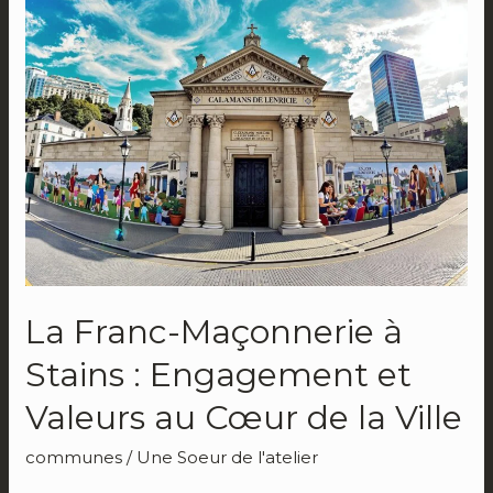
Maçonnerie
à
Stains
:
Engagement
et
Valeurs
au
Cœur
de
la
La Franc-Maçonnerie à
Ville
Stains : Engagement et
Valeurs au Cœur de la Ville
communes
/
Une Soeur de l'atelier