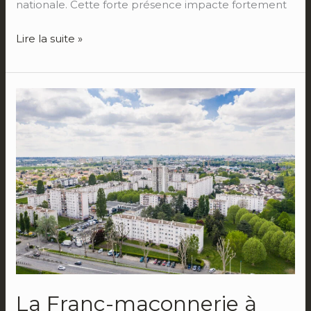
nationale. Cette forte présence impacte fortement
Lire la suite »
La
Franc-
maçonnerie
à
Villepinte
La Franc-maçonnerie à