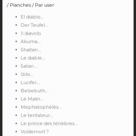
/
Planches
/ Par
user
El diablo…
Der Teufel…
Il diavolo
Akuma…
Shaitan…
Le diable…
Satan…
Iblis…
Lucifer…
Belzebuth…
Le Malin…
Mephistophélès…
Le tentateur…
Le prince des ténèbres…
Voldemort ?