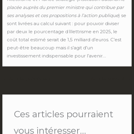
placée auprès du premier ministre qui contribue par
ses analyses et ces propositions à l’action publique
) se
sont livrées au calcul suivant : pour pouvoir diviser
par deux le pourcentage d
’
illettrisme en 2025, le
coût total estimé serait de 1,5 milliard d’euros. C’est
peut-être beaucoup mais il s’agit d’un
investissement indispensable pour l’avenir…
←
Article précédent
Article suivant
→
Ces articles pourraient
vous intéresser...