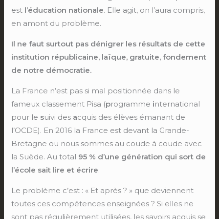
est
l’éducation nationale
. Elle agit, on l’aura compris,
en amont du problème.
Il ne faut surtout pas dénigrer les résultats de cette
institution républicaine, laïque, gratuite, fondement
de notre
démocratie.
La France n’est pas si mal positionnée dans le
fameux classement Pisa (
p
rogramme
i
nternational
pour le
s
uivi des
a
cquis des élèves émanant de
l’OCDE). En 2016 la France est devant la Grande-
Bretagne ou nous sommes au coude à coude avec
la Suède. Au total
95 % d’une génération qui sort de
l’école sait lire et écrire
.
Le problème c’est : « Et après ? » que deviennent
toutes ces compétences enseignées ? Si elles ne
sont pas régulièrement utilisées, les savoirs acquis se