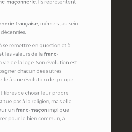
anc-maçonnerie
. Ils représentent
nerie française
, même si, au sein
 décennies.
à se remettre en question et à
s et les valeurs de la
franc-
la vie de la loge. Son évolution est
mpagner chacun des autres
lle à une évolution de groupe.
t libres de choisir leur propre
itue pas à la religion, mais elle
our un
franc-maçon
implique
er pour le bien commun, à