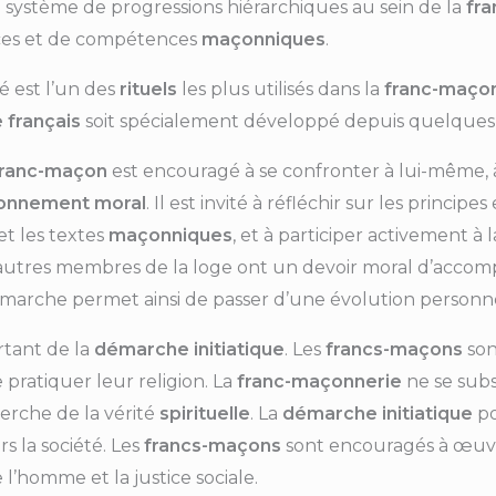
 système de progressions hiérarchiques au sein de la
fr
nces et de compétences
maçonniques
.
é est l’un des
rituels
les plus utilisés dans la
franc-maçon
e français
soit spécialement développé depuis quelques
franc-maçon
est encouragé à se confronter à lui-même, 
ionnement moral
. Il est invité à réfléchir sur les principe
et les textes
maçonniques
, et à participer activement à 
s autres membres de la loge ont un devoir moral d’acco
marche permet ainsi de passer d’une évolution personne
rtant de la
démarche initiatique
. Les
francs-maçons
son
 pratiquer leur religion. La
franc-maçonnerie
ne se subst
erche de la vérité
spirituelle
. La
démarche initiatique
p
la société. Les
francs-maçons
sont encouragés à œuvr
de l’homme et la justice sociale.