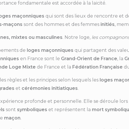
rtance fondamentale est accordée à la laïcité.
loges maçonniques
qui sont des lieux de rencontre et de
cs-maçons
sont des hommes et des femmes
initiés
, memb
ines, mixtes ou masculines
. Notre loge,
les compagnons
pements de
loges maçonniques
qui partagent des vale
nniques
en France sont le
Grand-Orient de France
, la
G
nde Loge
Mixte
de France et la
Fédération Française
d
les règles et les principes selon lesquels les
loges maço
grades
et
cérémonies
initiatiques
.
xpérience profonde et personnelle. Elle se déroule lor
els
sont
symboliques
et représentent la
mort symboliq
ue
maçon
.