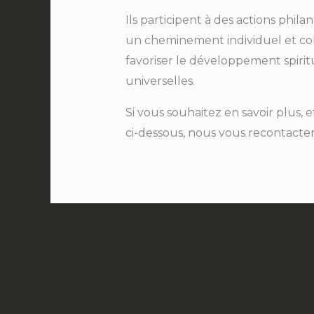
Ils participent à des actions phil
un cheminement individuel et colle
favoriser le développement spirit
universelles.
Si vous souhaitez en savoir plus, 
ci-dessous, nous vous recontactero