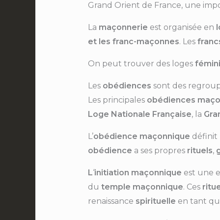
Grand Orient de France, une impo
La
maçonnerie
est organisée en
et les franc-maçonnes
. Les
fran
On peut trouver des loges
fémin
Les
obédiences
sont des regrou
Les principales
obédiences maço
Loge Nationale Française
, la
Gra
L’
obédience maçonnique
définit 
obédience
a ses propres
rituels
,
L
‘
initiation maçonnique
est une e
du
temple maçonnique
. Ces
ritu
renaissance
spirituelle
en tant q