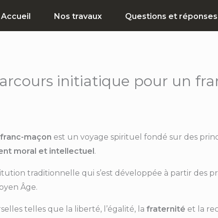
Accueil
Nos travaux
Questions et réponses
arcours initiatique pour un fr
franc-maçon
est un voyage spirituel fondé sur des prin
t moral et intellectuel
.
itution traditionnelle qui s’est développée à partir des
oyen Âge.
lles telles que la liberté, l’égalité, la
fraternité
et la re