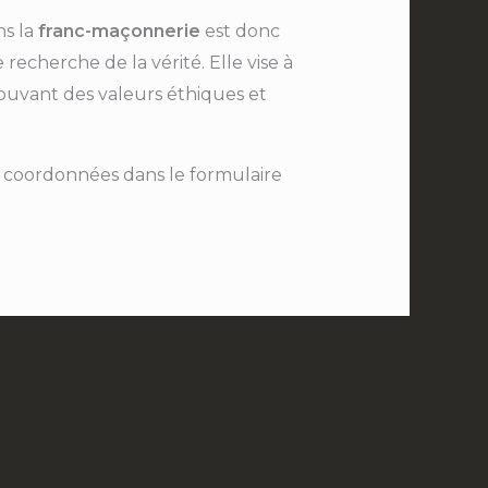
s la
franc-maçonnerie
est donc
recherche de la vérité. Elle vise à
mouvant des valeurs éthiques et
vos coordonnées dans le formulaire