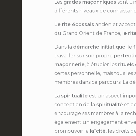
Les
grades maçonniques
sont un
différents niveaux de connaissa
Le rite
écossais
ancien et accept
du Grand Orient de France,
le rit
Dans la
démarche initiatique
, le
travailler sur son propre
perfect
maçonnerie
, à étudier les
rituels
certes personnelle, mais tous le
membres dans ce parcours. La dé
La
spiritualité
est un aspect impo
conception de la
spiritualité
et de
encourage ses membres à la rech
également un engagement envers 
promouvoir la
laïcité
, les droits 