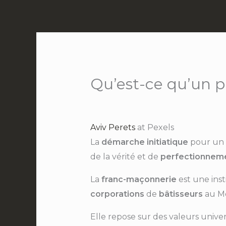
Aller
au
contenu
Qu’est-ce qu’un p
Aviv Perets
at Pexels
La
démarche initiatique
pour un
de la vérité et de
perfectionnemen
La
franc-maçonnerie
est une inst
corporations
de
bâtisseurs
au M
Elle repose sur des valeurs universe