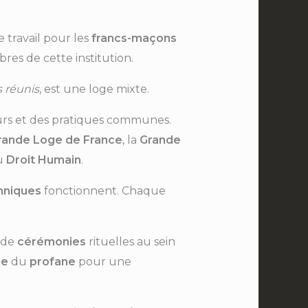
 travail pour les
francs-maçons
res de cette institution.
 réunis
, est une loge mixte.
urs et des pratiques communes.
rande Loge de France
, la
Grande
u
Droit Humain
.
nniques
fonctionnent. Chaque
s de
cérémonies
rituelles au sein
ue
du
profane
pour une